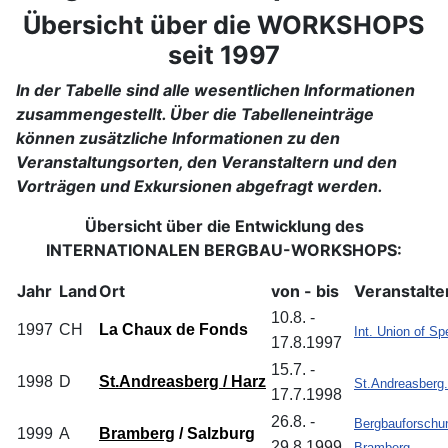
Übersicht über die WORKSHOPS
seit 1997
In der Tabelle sind alle wesentlichen Informationen
zusammengestellt. Über die Tabelleneinträge
können zusätzliche Informationen zu den
Veranstaltungsorten, den Veranstaltern und den
Vorträgen und Exkursionen abgefragt werden.
Übersicht über die Entwicklung des
INTERNATIONALEN BERGBAU-WORKSHOPS:
Jahr
Land
Ort
von - bis
Veranstalte
10.8. -
1997
CH
La Chaux de Fonds
Int. Union of Sp
17.8.1997
15.7. -
1998
D
St.Andreasberg / Harz
St.Andreasberg.
17.7.1998
26.8. -
Bergbauforschu
1999
A
Bramberg
/ Salzburg
29.8.1999
Bramberg