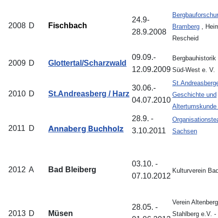
Bergbauforschu
24.9-
2008
D
Fischbach
Bramberg
, Heim
28.9.2008
Rescheid
09.09.-
Bergbauhistorik
2009
D
Glottertal/Scharzwald
12.09.2009
Süd-West e. V.
St.Andreasberge
30.06.-
2010
D
St.Andreasberg / Harz
Geschichte und
04.07.2010
Altertumskunde 
28.9. -
Organisationst
Annaberg Buchholz
2011
D
3.10.2011
Sachsen
03.10. -
2012
A
Bad Bleiberg
Kulturverein Ba
07.10.2012
Verein Altenber
28.05. -
2013
D
Müsen
Stahlberg e.V. -