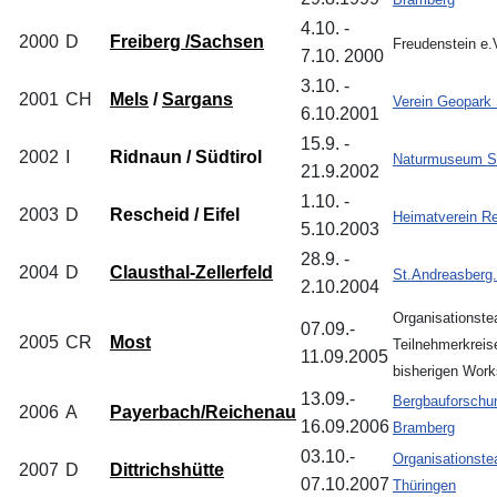
4.10. -
2000
D
Freiberg /Sachsen
Freudenstein e.
7.10. 2000
3.10. -
2001
CH
Mels
/
Sargans
Verein Geopark
6.10.2001
15.9. -
2002
I
Ridnaun / Südtirol
Naturmuseum Sü
21.9.2002
1.10. -
2003
D
Rescheid / Eifel
Heimatverein Re
5.10.2003
28.9. -
2004
D
Clausthal-Zellerfeld
St.Andreasberg.
2.10.2004
Organisationst
07.09.-
2005
CR
Most
Teilnehmerkreis
11.09.2005
bisherigen Wor
13.09.-
Bergbauforschu
2006
A
Payerbach/Reichenau
16.09.2006
Bramberg
03.10.-
Organisationst
2007
D
Dittrichshütte
07.10.2007
Thüringen