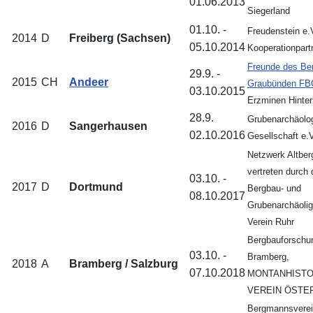
01.06.2013
Siegerland
01.10. -
Freudenstein e.
2014
D
Freiberg (Sachsen)
05.10.2014
Kooperationpart
Freunde des Be
29.9. -
2015
CH
Andeer
Graubünden FB
03.10.2015
Erzminen Hinte
28.9.
Grubenarchäolo
2016
D
Sangerhausen
02.10.2016
Gesellschaft e.
Netzwerk Altbe
vertreten durch
03.10. -
2017
D
Dortmund
Bergbau- und
08.10.2017
Grubenarchäoli
Verein Ruhr
Bergbauforschu
03.10. -
Bramberg,
2018
A
Bramberg / Salzburg
07.10.2018
MONTANHISTO
VEREIN ÖSTE
Bergmannsvere