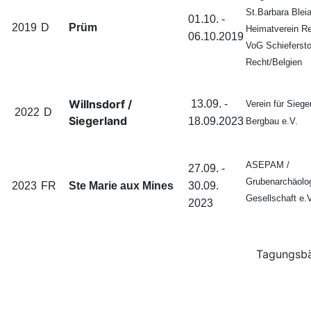
St.Barbara Bleia
01.10. -
2019
D
Prüm
Heimatverein Re
06.10.2019
VoG Schiefersto
Recht/Belgien
Willnsdorf /
13.09. -
Verein für Siege
2022
D
Siegerland
18.09.2023
Bergbau e.V.
ASEPAM /
27.09. -
Grubenarchäolo
2023
FR
Ste Marie aux Mines
30.09.
Gesellschaft e.
2023
Tagungsb