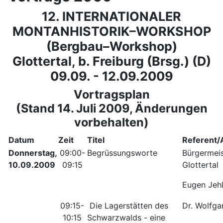
12. INTERNATIONALER
MONTANHISTORIK–WORKSHOP
(Bergbau–Workshop)
Glottertal, b. Freiburg (Brsg.) (D)
09.09. - 12.09.2009
Vortragsplan
(Stand 14. Juli 2009, Änderungen
vorbehalten)
Datum
Zeit
Titel
Referent/
Donnerstag,
09:00-
Begrüssungsworte
Bürgermeis
10.09.2009
09:15
Glottertal
Eugen Jeh
09:15-
Die Lagerstätten des
Dr. Wolfg
10:15
Schwarzwalds - eine