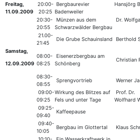
Freitag,
20:00-
Bergbaurevier
Hansjörg 
11.09.2009
20:25
Badenweiler
20:30-
Münzen aus dem
Dr. Wolfg
20:55
Schwarzwälder Bergbau
21.00-
Die Grube Schauinsland
Berthold S
21:45
Samstag,
08:00-
Eisenerzbergbau am
Christian 
12.09.2009
08:25
Schönberg
08:30-
Sprengvortrieb
Werner Ja
08:55
09:00-
Wirkung des Blitzes auf
Prof. Dr.
09:25
Fels und unter Tage
Wolfhard 
09:25-
Kaffeepause
09:40
09:40-
Bergbau im Glottertal
Klaus Sch
10:05
10:10-
Ein Wasserkraftwerk in